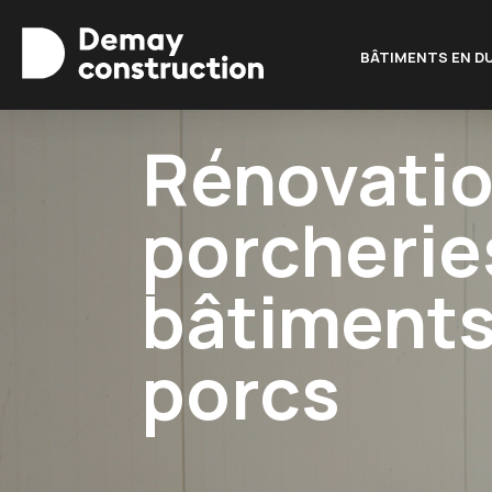
BÂTIMENTS EN D
Rénovatio
porcherie
bâtiments
porcs