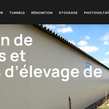
UR
TUNNELS
RÉNOVATION
STOCKAGE
PHOTOVOLTAÏ
n de
s et
 d’élevage de